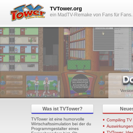
TVTower.org
ein MadTV-Remake von Fans für Fans.
D
Versio
Was ist TVTower?
Neue
TVTower ist eine humorvolle
Compiling TV
Wirtschaftssimulation bei der du
Auswirkungen
Programmgestalter eines
TVTower: Id