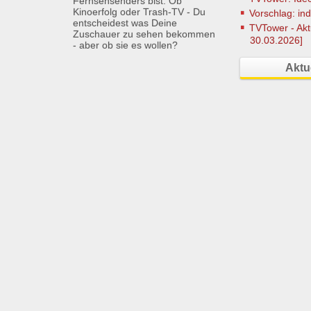
Fernsehsenders bist. Ob
Kinoerfolg oder Trash-TV - Du
Vorschlag: ind
entscheidest was Deine
TVTower - Akt
Zuschauer zu sehen bekommen
30.03.2026]
- aber ob sie es wollen?
Aktu